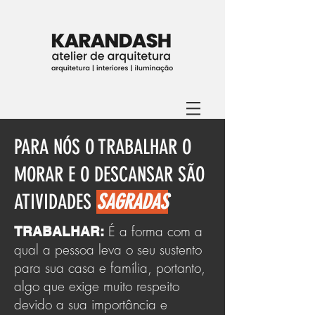
PARA NÓS O TRABALHAR O
MORAR E O DESCANSAR SÃO
ATIVIDADES
SAGRADAS
É a forma com a
TRABALHAR:
qual a pessoa leva o seu sustento
para sua casa e família, portanto,
algo que exige muito respeito
devido a sua importância e