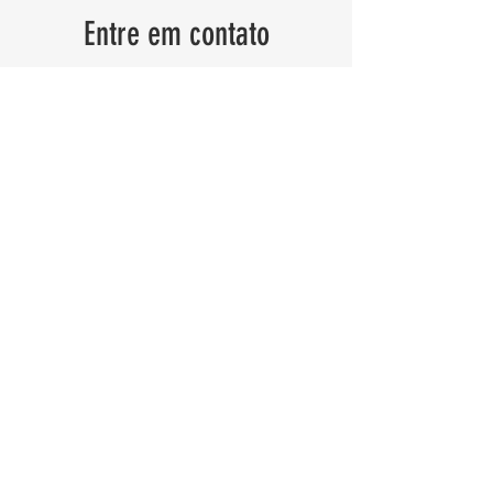
Entre em contato
Entre em contato conosco para que
possamos projetar o espaço dos seus
sonhos.
Primeiro nome:
Sobrenome:
Email
Enviar!