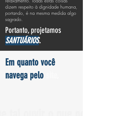
relaxamento. Todas estas coisas
dizem respeito à dignidade humana,
portando, é na mesma medida algo
sagrado.
Portanto, projetamos
SANTUÁRIOS
.
Em quanto você
navega pelo
site,
e tal ouvir o que nos